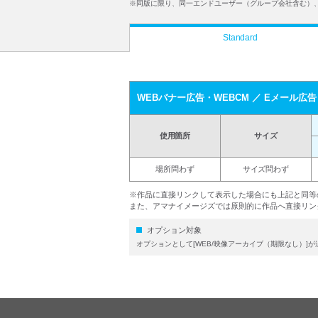
※同版に限り、同一エンドユーザー（グループ会社含む）
Standard
WEBバナー広告・WEBCM ／ Eメール広告
使用箇所
サイズ
場所問わず
サイズ問わず
※作品に直接リンクして表示した場合にも上記と同等
また、アマナイメージズでは原則的に作品へ直接リン
オプション対象
オプションとして[WEB/映像アーカイブ（期限なし）]