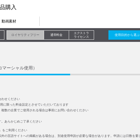
品購入
動画素材
エクストラ
ロイヤリティフリー
通常料金
使用目的から選ぶ
ライセンス
コマーシャル使用）
合わせください
の使用に限った料金設定とさせていただいております
、複数の企業でご使用される場合は事前にお問い合わせください
す。あらかじめご了承ください
」をご利用ください
以外の言語サイトへの掲載がある場合は、別途使用申請が必要な場合があります。申請には日数を要