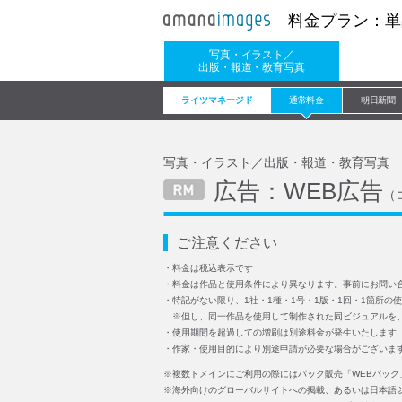
料金プラン：単
写真・イラスト／
出版・報道・教育写真
ライツマネージド
通常料金
朝日新聞
写真・イラスト／出版・報道・教育写真
広告：WEB広告
（
ご注意ください
・料金は税込表示です
・料金は作品と使用条件により異なります。事前にお問い
・特記がない限り、1社・1種・1号・1版・1回・1箇所
※但し、同一作品を使用して制作された同ビジュアルを
・使用期間を超過しての増刷は別途料金が発生いたします
・作家・使用目的により別途申請が必要な場合がございま
※複数ドメインにご利用の際にはパック販売「WEBパック
※海外向けのグローバルサイトへの掲載、あるいは日本語