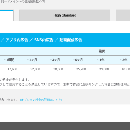
、同一ドメインへの使用箇所数不問
High Standard
 ／ アプリ内広告 ／ SNS内広告 ／ 動画配信広告
期間
～1週間
～1ヶ月
～3ヶ月
～6ヶ月
～1年
～3年
17,600
22,000
28,600
35,200
39,600
61,6
の料金が発生します。
クして使用することを禁止していますので、無断で作品に直接リンクした場合は無断使用
が追加できます。
[オプション料金の詳細はこちら]