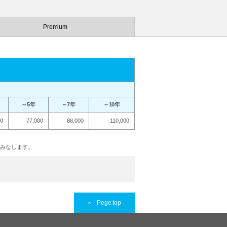
Premium
～5年
～7年
～10年
00
77,000
88,000
110,000
とみなします。
Pege top